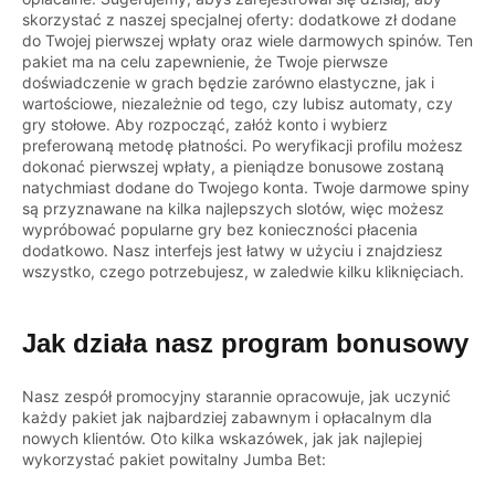
skorzystać z naszej specjalnej oferty: dodatkowe zł dodane
do Twojej pierwszej wpłaty oraz wiele darmowych spinów. Ten
pakiet ma na celu zapewnienie, że Twoje pierwsze
doświadczenie w grach będzie zarówno elastyczne, jak i
wartościowe, niezależnie od tego, czy lubisz automaty, czy
gry stołowe. Aby rozpocząć, załóż konto i wybierz
preferowaną metodę płatności. Po weryfikacji profilu możesz
dokonać pierwszej wpłaty, a pieniądze bonusowe zostaną
natychmiast dodane do Twojego konta. Twoje darmowe spiny
są przyznawane na kilka najlepszych slotów, więc możesz
wypróbować popularne gry bez konieczności płacenia
dodatkowo. Nasz interfejs jest łatwy w użyciu i znajdziesz
wszystko, czego potrzebujesz, w zaledwie kilku kliknięciach.
Jak działa nasz program bonusowy
Nasz zespół promocyjny starannie opracowuje, jak uczynić
każdy pakiet jak najbardziej zabawnym i opłacalnym dla
nowych klientów. Oto kilka wskazówek, jak jak najlepiej
wykorzystać pakiet powitalny Jumba Bet: