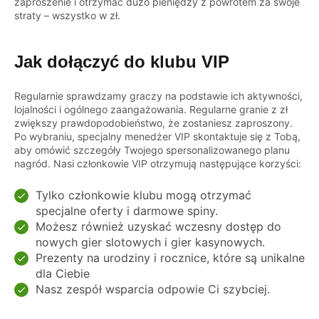
zaproszenie i otrzymać dużo pieniędzy z powrotem za swoje
straty – wszystko w zł.
Jak dołączyć do klubu VIP
Regularnie sprawdzamy graczy na podstawie ich aktywności,
lojalności i ogólnego zaangażowania. Regularne granie z zł
zwiększy prawdopodobieństwo, że zostaniesz zaproszony.
Po wybraniu, specjalny menedżer VIP skontaktuje się z Tobą,
aby omówić szczegóły Twojego spersonalizowanego planu
nagród. Nasi członkowie VIP otrzymują następujące korzyści:
Tylko członkowie klubu mogą otrzymać
specjalne oferty i darmowe spiny.
Możesz również uzyskać wczesny dostęp do
nowych gier slotowych i gier kasynowych.
Prezenty na urodziny i rocznice, które są unikalne
dla Ciebie
Nasz zespół wsparcia odpowie Ci szybciej.