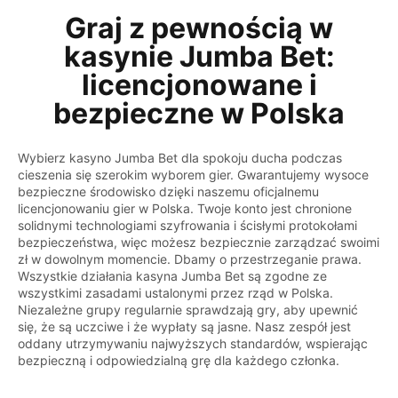
Graj z pewnością w
kasynie Jumba Bet:
licencjonowane i
bezpieczne w Polska
Wybierz kasyno Jumba Bet dla spokoju ducha podczas
cieszenia się szerokim wyborem gier. Gwarantujemy wysoce
bezpieczne środowisko dzięki naszemu oficjalnemu
licencjonowaniu gier w Polska. Twoje konto jest chronione
solidnymi technologiami szyfrowania i ścisłymi protokołami
bezpieczeństwa, więc możesz bezpiecznie zarządzać swoimi
zł w dowolnym momencie. Dbamy o przestrzeganie prawa.
Wszystkie działania kasyna Jumba Bet są zgodne ze
wszystkimi zasadami ustalonymi przez rząd w Polska.
Niezależne grupy regularnie sprawdzają gry, aby upewnić
się, że są uczciwe i że wypłaty są jasne. Nasz zespół jest
oddany utrzymywaniu najwyższych standardów, wspierając
bezpieczną i odpowiedzialną grę dla każdego członka.