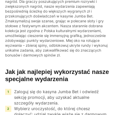
nagród. Dla graczy poszukujących premium rozrywki i
zwiększonych nagród, nasze wydarzenia zapewniają
bezpośrednią ścieżkę do większych wygranych zł i
przekonujących doświadczeń w kasynie Jumba Bet.
Zmaksymalizuj swoje szanse, grając w polecane sloty i gry
stołowe z festywnym akcentem. Nasza starannie dobrana
kolekcja jest zgodna z Polska kulturalnymi wydarzeniami,
umożliwiając cieszenie się immersyjną grafiką, jednocześnie
zdobywając punkty wydarzeniowe. Miej oko na rotujące
wyzwania – zbieraj spiny, odblokowuj ukryte rundy i wykonuj
unikalne zadania, aby zakwalifikować się do znaczących
bonusów i darmowych spinów zł.
Jak jak najlepiej wykorzystać nasze
specjalne wydarzenia
Zaloguj się do kasyna Jumba Bet i odwiedź
sekcję promocji, aby uzyskać aktualne
szczegóły wydarzenia.
Wybierz uroczystość, do której chcesz
dołączyć; udział zwykle wiąże się z darmowym