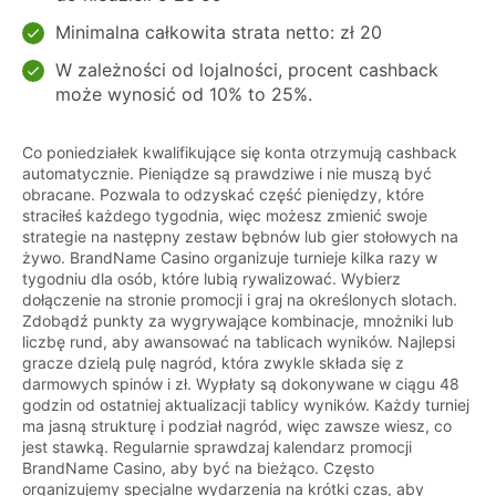
Minimalna całkowita strata netto: zł 20
W zależności od lojalności, procent cashback
może wynosić od 10% to 25%.
Co poniedziałek kwalifikujące się konta otrzymują cashback
automatycznie. Pieniądze są prawdziwe i nie muszą być
obracane. Pozwala to odzyskać część pieniędzy, które
straciłeś każdego tygodnia, więc możesz zmienić swoje
strategie na następny zestaw bębnów lub gier stołowych na
żywo. BrandName Casino organizuje turnieje kilka razy w
tygodniu dla osób, które lubią rywalizować. Wybierz
dołączenie na stronie promocji i graj na określonych slotach.
Zdobądź punkty za wygrywające kombinacje, mnożniki lub
liczbę rund, aby awansować na tablicach wyników. Najlepsi
gracze dzielą pulę nagród, która zwykle składa się z
darmowych spinów i zł. Wypłaty są dokonywane w ciągu 48
godzin od ostatniej aktualizacji tablicy wyników. Każdy turniej
ma jasną strukturę i podział nagród, więc zawsze wiesz, co
jest stawką. Regularnie sprawdzaj kalendarz promocji
BrandName Casino, aby być na bieżąco. Często
organizujemy specjalne wydarzenia na krótki czas, aby