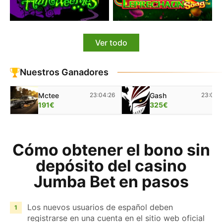
Ver todo
Nuestros Ganadores
Mctee
23:04:26
Gash
23:04:
191€
325€
Cómo obtener el bono sin
depósito del casino
Jumba Bet en pasos
Los nuevos usuarios de español deben
registrarse en una cuenta en el sitio web oficial