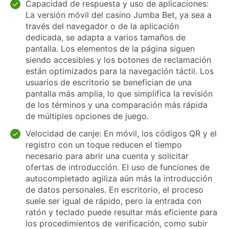
Capacidad de respuesta y uso de aplicaciones:
La versión móvil del casino Jumba Bet, ya sea a
través del navegador o de la aplicación
dedicada, se adapta a varios tamaños de
pantalla. Los elementos de la página siguen
siendo accesibles y los botones de reclamación
están optimizados para la navegación táctil. Los
usuarios de escritorio se benefician de una
pantalla más amplia, lo que simplifica la revisión
de los términos y una comparación más rápida
de múltiples opciones de juego.
Velocidad de canje: En móvil, los códigos QR y el
registro con un toque reducen el tiempo
necesario para abrir una cuenta y solicitar
ofertas de introducción. El uso de funciones de
autocompletado agiliza aún más la introducción
de datos personales. En escritorio, el proceso
suele ser igual de rápido, pero la entrada con
ratón y teclado puede resultar más eficiente para
los procedimientos de verificación, como subir