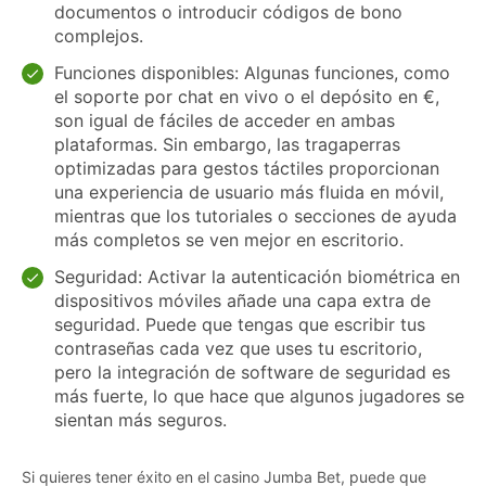
documentos o introducir códigos de bono
complejos.
Funciones disponibles: Algunas funciones, como
el soporte por chat en vivo o el depósito en €,
son igual de fáciles de acceder en ambas
plataformas. Sin embargo, las tragaperras
optimizadas para gestos táctiles proporcionan
una experiencia de usuario más fluida en móvil,
mientras que los tutoriales o secciones de ayuda
más completos se ven mejor en escritorio.
Seguridad: Activar la autenticación biométrica en
dispositivos móviles añade una capa extra de
seguridad. Puede que tengas que escribir tus
contraseñas cada vez que uses tu escritorio,
pero la integración de software de seguridad es
más fuerte, lo que hace que algunos jugadores se
sientan más seguros.
Si quieres tener éxito en el casino Jumba Bet, puede que