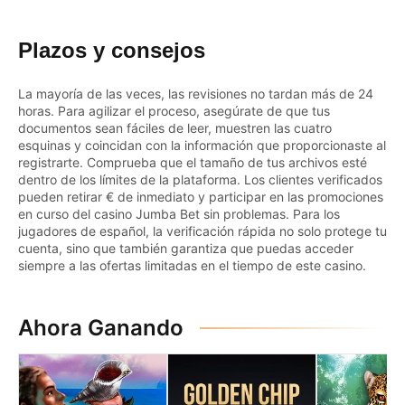
Plazos y consejos
La mayoría de las veces, las revisiones no tardan más de 24
horas. Para agilizar el proceso, asegúrate de que tus
documentos sean fáciles de leer, muestren las cuatro
esquinas y coincidan con la información que proporcionaste al
registrarte. Comprueba que el tamaño de tus archivos esté
dentro de los límites de la plataforma. Los clientes verificados
pueden retirar € de inmediato y participar en las promociones
en curso del casino Jumba Bet sin problemas. Para los
jugadores de español, la verificación rápida no solo protege tu
cuenta, sino que también garantiza que puedas acceder
siempre a las ofertas limitadas en el tiempo de este casino.
Ahora Ganando