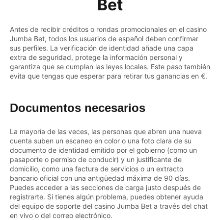
Bet
Antes de recibir créditos o rondas promocionales en el casino
Jumba Bet, todos los usuarios de español deben confirmar
sus perfiles. La verificación de identidad añade una capa
extra de seguridad, protege la información personal y
garantiza que se cumplan las leyes locales. Este paso también
evita que tengas que esperar para retirar tus ganancias en €.
Documentos necesarios
La mayoría de las veces, las personas que abren una nueva
cuenta suben un escaneo en color o una foto clara de su
documento de identidad emitido por el gobierno (como un
pasaporte o permiso de conducir) y un justificante de
domicilio, como una factura de servicios o un extracto
bancario oficial con una antigüedad máxima de 90 días.
Puedes acceder a las secciones de carga justo después de
registrarte. Si tienes algún problema, puedes obtener ayuda
del equipo de soporte del casino Jumba Bet a través del chat
en vivo o del correo electrónico.