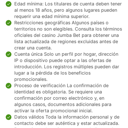
Edad mínima: Los titulares de cuenta deben tener
al menos 18 años, pero algunos lugares pueden
requerir una edad mínima superior.
Restricciones geográficas Algunos países o
territorios no son elegibles. Consulta los términos
oficiales del casino Jumba Bet para obtener una
lista actualizada de regiones excluidas antes de
crear una cuenta.
Cuenta única Solo un perfil por hogar, dirección
IP o dispositivo puede optar a las ofertas de
introducción. Los registros múltiples pueden dar
lugar a la pérdida de los beneficios
promocionales.
Proceso de verificación La confirmación de
identidad es obligatoria. Se requiere una
confirmación por correo electrónico y, en
algunos casos, documentos adicionales para
activar la oferta promocional inicial.
Datos válidos Toda la información personal y de
contacto debe ser auténtica y estar actualizada.