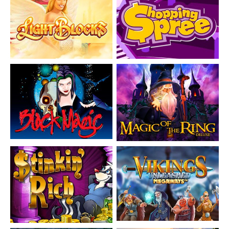
Directrices y recomendaciones de canje
Comprender los requisitos de apuesta de las ofertas
de juego gratis
Lista de juegos de tragaperras que pueden obtener
giros gratis sin depósito
Tragaperras que cumplen los requisitos y qué hacen
Cómo sacar el máximo partido a tu experiencia
Cómo usar los códigos de bono y dónde introducirlos
Dónde usar tu código promocional
Consejos para los jugadores de español
Reclamar ofertas promocionales en móvil frente a
escritorio
Oferta sin depósito: plazos y fechas de caducidad
Plazos de retirada para las ganancias promocionales