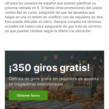
útil para los usuarios de español que quieren planificar su
próxima retirada en €. Si tienes otras promociones del casino
Jumba Bet en curso, asegúrate de que las apuestas que
hagas en una no entren en conflicto con los requisitos de otra.
Esto puede dificultar el cobro. Siempre consulta los términos
actuales del casino para asegurarte de que todo es correcto,
ya que pueden cambiar según la oferta o la ubicación.
¡350 giros gratis!
Disfruta de giros gratis sin requisitos de apuesta
en tragaperras seleccionadas
Obtener bono