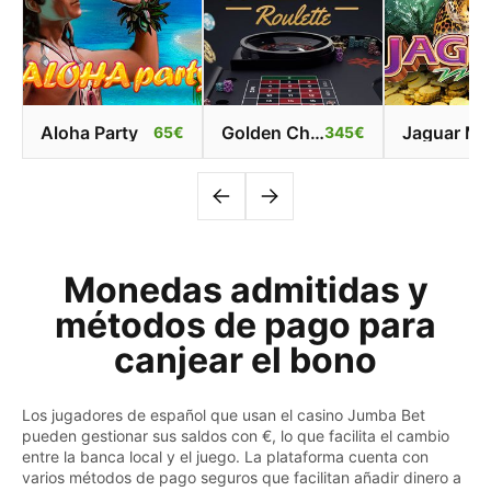
Aloha Party
Golden Chip Roulette
Jaguar Mi
65€
345€
Monedas admitidas y
métodos de pago para
canjear el bono
Los jugadores de español que usan el casino Jumba Bet
pueden gestionar sus saldos con €, lo que facilita el cambio
entre la banca local y el juego. La plataforma cuenta con
varios métodos de pago seguros que facilitan añadir dinero a