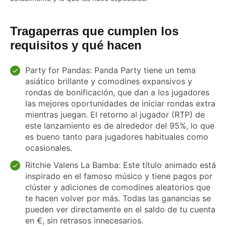
Tragaperras que cumplen los
requisitos y qué hacen
Party for Pandas: Panda Party tiene un tema
asiático brillante y comodines expansivos y
rondas de bonificación, que dan a los jugadores
las mejores oportunidades de iniciar rondas extra
mientras juegan. El retorno al jugador (RTP) de
este lanzamiento es de alrededor del 95%, lo que
es bueno tanto para jugadores habituales como
ocasionales.
Ritchie Valens La Bamba: Este título animado está
inspirado en el famoso músico y tiene pagos por
clúster y adiciones de comodines aleatorios que
te hacen volver por más. Todas las ganancias se
pueden ver directamente en el saldo de tu cuenta
en €, sin retrasos innecesarios.