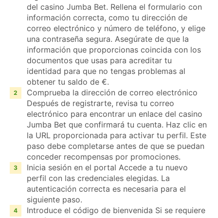
del casino Jumba Bet. Rellena el formulario con
información correcta, como tu dirección de
correo electrónico y número de teléfono, y elige
una contraseña segura. Asegúrate de que la
información que proporcionas coincida con los
documentos que usas para acreditar tu
identidad para que no tengas problemas al
obtener tu saldo de €.
Comprueba la dirección de correo electrónico
Después de registrarte, revisa tu correo
electrónico para encontrar un enlace del casino
Jumba Bet que confirmará tu cuenta. Haz clic en
la URL proporcionada para activar tu perfil. Este
paso debe completarse antes de que se puedan
conceder recompensas por promociones.
Inicia sesión en el portal Accede a tu nuevo
perfil con las credenciales elegidas. La
autenticación correcta es necesaria para el
siguiente paso.
Introduce el código de bienvenida Si se requiere