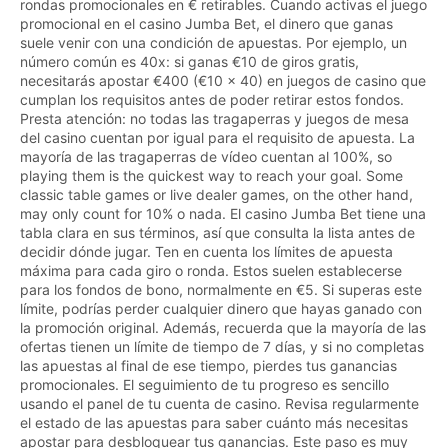
rondas promocionales en € retirables. Cuando activas el juego
promocional en el casino Jumba Bet, el dinero que ganas
suele venir con una condición de apuestas. Por ejemplo, un
número común es 40x: si ganas €10 de giros gratis,
necesitarás apostar €400 (€10 x 40) en juegos de casino que
cumplan los requisitos antes de poder retirar estos fondos.
Presta atención: no todas las tragaperras y juegos de mesa
del casino cuentan por igual para el requisito de apuesta. La
mayoría de las tragaperras de vídeo cuentan al 100%, so
playing them is the quickest way to reach your goal. Some
classic table games or live dealer games, on the other hand,
may only count for 10% o nada. El casino Jumba Bet tiene una
tabla clara en sus términos, así que consulta la lista antes de
decidir dónde jugar. Ten en cuenta los límites de apuesta
máxima para cada giro o ronda. Estos suelen establecerse
para los fondos de bono, normalmente en €5. Si superas este
límite, podrías perder cualquier dinero que hayas ganado con
la promoción original. Además, recuerda que la mayoría de las
ofertas tienen un límite de tiempo de 7 días, y si no completas
las apuestas al final de ese tiempo, pierdes tus ganancias
promocionales. El seguimiento de tu progreso es sencillo
usando el panel de tu cuenta de casino. Revisa regularmente
el estado de las apuestas para saber cuánto más necesitas
apostar para desbloquear tus ganancias. Este paso es muy