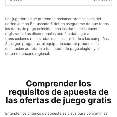
Los jugadores que pretendan reclamar promociones del
casino Jumba Bet usando € deben asegurarse de que todos
los datos de pago coincidan con los datos de la cuenta
registrada. Las discrepancias podrían dar lugar a
transacciones rechazadas o acceso limitado a las campañas.
Si surgen preguntas, el equipo de soporte proporciona
orientación adaptada a tu método de pago elegido y al
entorno bancario regional.
Comprender los
requisitos de apuesta de
las ofertas de juego gratis
Entender los criterios de apuesta es clave para convertir las