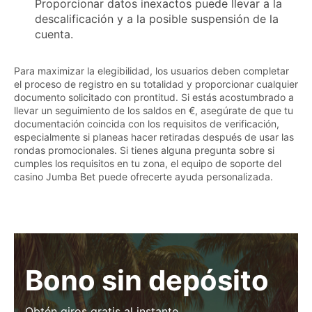
Proporcionar datos inexactos puede llevar a la
descalificación y a la posible suspensión de la
cuenta.
Para maximizar la elegibilidad, los usuarios deben completar
el proceso de registro en su totalidad y proporcionar cualquier
documento solicitado con prontitud. Si estás acostumbrado a
llevar un seguimiento de los saldos en €, asegúrate de que tu
documentación coincida con los requisitos de verificación,
especialmente si planeas hacer retiradas después de usar las
rondas promocionales. Si tienes alguna pregunta sobre si
cumples los requisitos en tu zona, el equipo de soporte del
casino Jumba Bet puede ofrecerte ayuda personalizada.
Bono sin depósito
Obtén giros gratis al instante