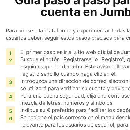
Guía paso a paso par
cuenta en Jumb
Para unirse a la plataforma y experimentar todas l
usuarios deben seguir estos pasos precisos para c
El primer paso es ir al sitio web oficial de Ju
Busque el botón "Registrarse" o "Registro", q
esquina superior derecha. Este aviso le lleva
registro sencillo cuando haga clic en él.
Introduzca una dirección de correo electróni
se utilizará para verificar su cuenta y enviarl
Para una buena seguridad, elija una contras
mezcla de letras, números y símbolos.
Indique su € preferido para facilitar los depós
Seleccione el país correcto en el menú desp
relevante para los usuarios de español, para