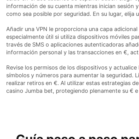
información de su cuenta mientras inician sesión y 
como sea posible por seguridad. En su lugar, elija
Añadir una VPN le proporciona una capa adicional d
especialmente útil si utiliza dispositivos móviles 
través de SMS o aplicaciones autenticadoras añade
información personal y las transacciones en €, ac
Revise los permisos de los dispositivos y actuali
símbolos y números para aumentar la seguridad. Lim
realizar retiros en €. Al utilizar estas estrategias
casino Jumba bet, protegiendo plenamente su € e 