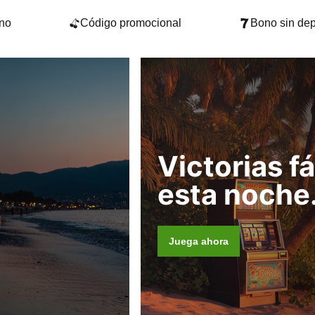
no
Código promocional
Bono sin dep
Victorias fá
esta noche
Juega ahora