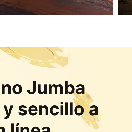
sino Jumba
y sencillo a
 línea