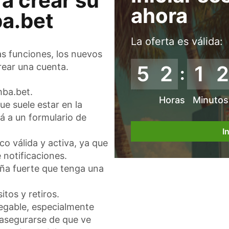
a crear su
ahora
a.bet
La oferta es válida:
as funciones, los nuevos
rear una cuenta.
5
2
1
2
:
mba.bet.
Horas
Minutos
ue suele estar en la
rá a un formulario de
I
co válida y activa, ya que
e notificaciones.
eña fuerte que tenga una
itos y retiros.
legable, especialmente
 asegurarse de que ve