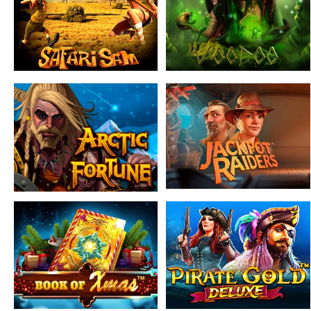
Recuperar su nombre de usuario
Inicio de sesión móvil: cómo acceder a Jumba.bet en 
Consejos rápidos para usar su teléfono:
Ventajas e inconvenientes de iniciar sesión con cuen
Detalles sobre las principales fortalezas de la funció
Posibles problemas y sugerencias
Encontrar y solucionar problemas comunes de inicio
Mantener fuera a las personas que no deberían pode
Cómo detectar intentos de phishing
Control sobre dispositivos y sesiones
Mantener su cuenta privada en dispositivos compar
Ponerse en contacto con la ayuda de Jumba.bet para 