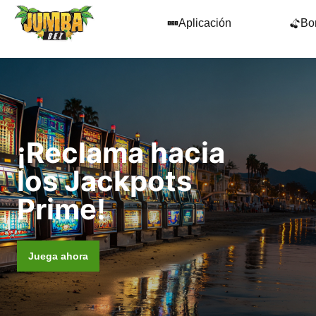
Aplicación
Bo
¡Reclama hacia
los Jackpots
Prime!
Juega ahora