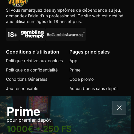
Si vous remarquez des symptômes de dépendance au jeu,
demandez l'aide d'un professionnel. Ce site web est destiné
aux utilisateurs âgés de 18 ans et plus.
Conditions d'utilisation
Pages principales
Politique relative aux cookies
App
Politique de confidentialité
Prime
Conditions Générales
Code promo
Jeu responsable
Aucun bonus sans dépôt
Contacts
Prime
+599 9 2228304
pour premier dépôt
info@jumbabets.com
1000€ + 250 FS