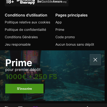
Conditions d'utilisation
Pages principales
Politique relative aux cookies
App
Politique de confidentialité
Prime
Conditions Générales
Code promo
Jeu responsable
Aucun bonus sans dépôt
Contacts
Prime
+599 9 2228304
pour premier dépôt
info@jumbabets.com
1000€ + 250 FS
Changer de langue
S'inscrire
All Rights Reserved.