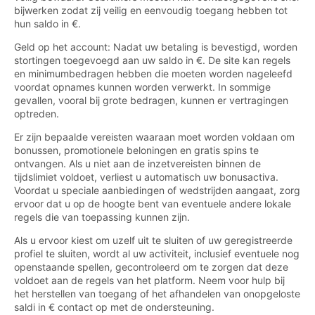
bijwerken zodat zij veilig en eenvoudig toegang hebben tot
hun saldo in €.
Geld op het account: Nadat uw betaling is bevestigd, worden
stortingen toegevoegd aan uw saldo in €. De site kan regels
en minimumbedragen hebben die moeten worden nageleefd
voordat opnames kunnen worden verwerkt. In sommige
gevallen, vooral bij grote bedragen, kunnen er vertragingen
optreden.
Er zijn bepaalde vereisten waaraan moet worden voldaan om
bonussen, promotionele beloningen en gratis spins te
ontvangen. Als u niet aan de inzetvereisten binnen de
tijdslimiet voldoet, verliest u automatisch uw bonusactiva.
Voordat u speciale aanbiedingen of wedstrijden aangaat, zorg
ervoor dat u op de hoogte bent van eventuele andere lokale
regels die van toepassing kunnen zijn.
Als u ervoor kiest om uzelf uit te sluiten of uw geregistreerde
profiel te sluiten, wordt al uw activiteit, inclusief eventuele nog
openstaande spellen, gecontroleerd om te zorgen dat deze
voldoet aan de regels van het platform. Neem voor hulp bij
het herstellen van toegang of het afhandelen van onopgeloste
saldi in € contact op met de ondersteuning.