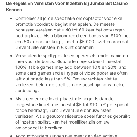
De Regels En Vereisten Voor Inzetten Bij Jumba Bet Casino
Kennen
Controleer altijd de specifieke omloopfactor voor elke
promotie voordat u begint met spelen. De meeste
bonussen vereisen dat u 40 tot 60 keer het ontvangen
bedrag inzet. Als u bijvoorbeeld een bonus van $100 met
een 50x doorspel krijgt, moet u $5.000 inzetten voordat
u eventuele winsten in € kunt opnemen.
Verschillende speltypes tellen op verschillende manieren
mee voor de bonus. Slots tellen bijvoorbeeld meestal
100%, table games may add between 10% en 20%, and
some card games and all types of video poker are often
left out or add less than 5%. Om uw rechten niet te
verliezen, bekijk de spellijst in de beschrijving van elke
aanbieding.
Als u een enkele inzet plaatst die hoger is dan de
toegestane limiet, die meestal $5 tot $10 in € per spin of
ronde bedraagt, kunt u eventuele bonuswinsten
verliezen. Als u geautomatiseerde speel functies gebruikt
of inzetten splitst, kan het moeilijker zijn om uw
omloopdoel te bereiken.
Accounthouders kunnen niet meer dan één actieve