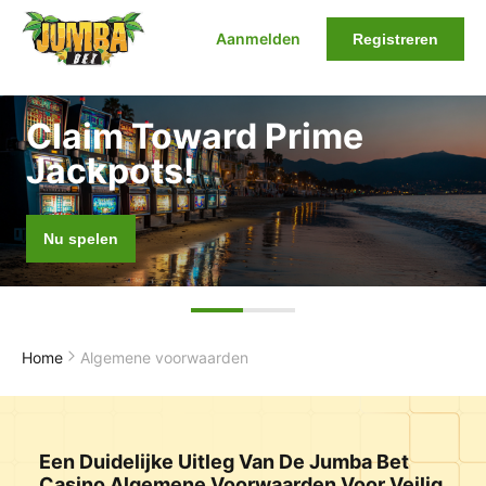
Aanmelden
Registreren
Claim Toward Prime
Jackpots!
Nu spelen
Home
Algemene voorwaarden
Een Duidelijke Uitleg Van De Jumba Bet
Casino Algemene Voorwaarden Voor Veilig