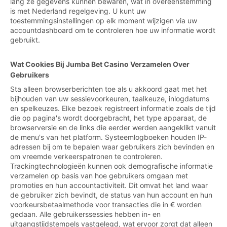
lang ze gegevens kunnen bewaren, wat in overeenstemming
is met Nederland regelgeving. U kunt uw
toestemmingsinstellingen op elk moment wijzigen via uw
accountdashboard om te controleren hoe uw informatie wordt
gebruikt.
Wat Cookies Bij Jumba Bet Casino Verzamelen Over
Gebruikers
Sta alleen browserberichten toe als u akkoord gaat met het
bijhouden van uw sessievoorkeuren, taalkeuze, inlogdatums
en spelkeuzes. Elke bezoek registreert informatie zoals de tijd
die op pagina's wordt doorgebracht, het type apparaat, de
browserversie en de links die eerder werden aangeklikt vanuit
de menu's van het platform. Systeemlogboeken houden IP-
adressen bij om te bepalen waar gebruikers zich bevinden en
om vreemde verkeerspatronen te controleren.
Trackingtechnologieën kunnen ook demografische informatie
verzamelen op basis van hoe gebruikers omgaan met
promoties en hun accountactiviteit. Dit omvat het land waar
de gebruiker zich bevindt, de status van hun account en hun
voorkeursbetaalmethode voor transacties die in € worden
gedaan. Alle gebruikerssessies hebben in- en
uitgangstijdstempels vastgelegd, wat ervoor zorgt dat alleen