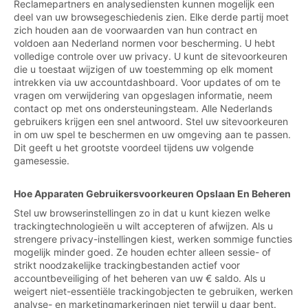
Reclamepartners en analysediensten kunnen mogelijk een
deel van uw browsegeschiedenis zien. Elke derde partij moet
zich houden aan de voorwaarden van hun contract en
voldoen aan Nederland normen voor bescherming. U hebt
volledige controle over uw privacy. U kunt de sitevoorkeuren
die u toestaat wijzigen of uw toestemming op elk moment
intrekken via uw accountdashboard. Voor updates of om te
vragen om verwijdering van opgeslagen informatie, neem
contact op met ons ondersteuningsteam. Alle Nederlands
gebruikers krijgen een snel antwoord. Stel uw sitevoorkeuren
in om uw spel te beschermen en uw omgeving aan te passen.
Dit geeft u het grootste voordeel tijdens uw volgende
gamesessie.
Hoe Apparaten Gebruikersvoorkeuren Opslaan En Beheren
Stel uw browserinstellingen zo in dat u kunt kiezen welke
trackingtechnologieën u wilt accepteren of afwijzen. Als u
strengere privacy-instellingen kiest, werken sommige functies
mogelijk minder goed. Ze houden echter alleen sessie- of
strikt noodzakelijke trackingbestanden actief voor
accountbeveiliging of het beheren van uw € saldo. Als u
weigert niet-essentiële trackingobjecten te gebruiken, werken
analyse- en marketingmarkeringen niet terwijl u daar bent.