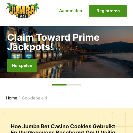
Aanmelden
Registreren
Claim Toward Prime
Jackpots!
Nu spelen
Home
Cookiebeleid
Hoe Jumba Bet Casino Cookies Gebruikt
En Uw Gegevens Beschermt Om U Veilig