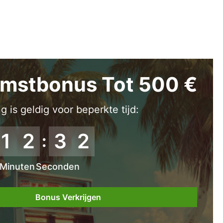
mstbonus Tot 500 €
 is geldig voor beperkte tijd:
1
2
3
0
:
Minuten
Seconden
Bonus Verkrijgen