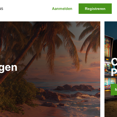
us
Aanmelden
Registreren
C
gen
P
N