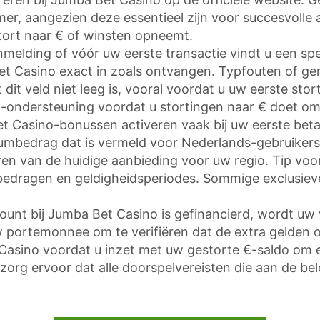
er, aangezien deze essentieel zijn voor succesvolle 
ort naar € of winsten opneemt.
nmelding of vóór uw eerste transactie vindt u een spec
Bet Casino exact in zoals ontvangen. Typfouten of ge
it veld niet leeg is, vooral voordat u uw eerste stort
ndersteuning voordat u stortingen naar € doet om 
t Casino-bonussen activeren vaak bij uw eerste beta
mbedrag dat is vermeld voor Nederlands-gebruikers. 
en van de huidige aanbieding voor uw regio. Tip voor
 bedragen en geldigheidsperiodes. Sommige exclusie
unt bij Jumba Bet Casino is gefinancierd, wordt uw
uw portemonnee om te verifiëren dat de extra gelden 
asino voordat u inzet met uw gestorte €-saldo om er
rg ervoor dat alle doorspelvereisten die aan de belo