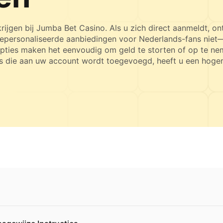
ijgen bij Jumba Bet Casino. Als u zich direct aanmeldt, o
gepersonaliseerde aanbiedingen voor Nederlands-fans niet—
pties maken het eenvoudig om geld te storten of op te nemen
us die aan uw account wordt toegevoegd, heeft u een hoger