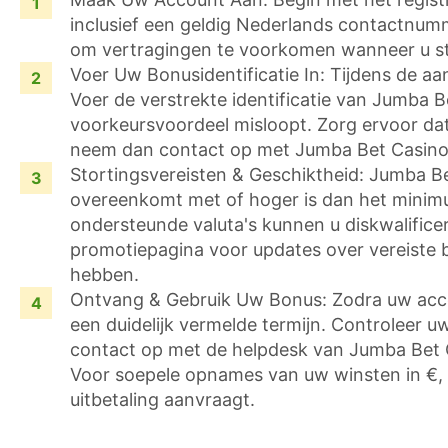
inclusief een geldig Nederlands contactnumm
om vertragingen te voorkomen wanneer u st
Voer Uw Bonusidentificatie In: Tijdens de aa
Voer de verstrekte identificatie van Jumba 
voorkeursvoordeel misloopt. Zorg ervoor dat d
neem dan contact op met Jumba Bet Casino-o
Stortingsvereisten & Geschiktheid: Jumba Be
overeenkomt met of hoger is dan het minimu
ondersteunde valuta's kunnen u diskwalificer
promotiepagina voor updates over vereiste
hebben.
Ontvang & Gebruik Uw Bonus: Zodra uw acco
een duidelijk vermelde termijn. Controleer 
contact op met de helpdesk van Jumba Bet C
Voor soepele opnames van uw winsten in €, zo
uitbetaling aanvraagt.