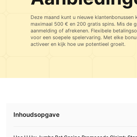
Deze maand kunt u nieuwe klantenbonussen kr
maximaal 500 € en 200 gratis spins. Mis de 
aanmelding of afrekenen. Flexibele betalingso
voor een soepele spelervaring. Met elke bon
activeer en kijk hoe uw potentieel groeit.
Inhoudsopgave