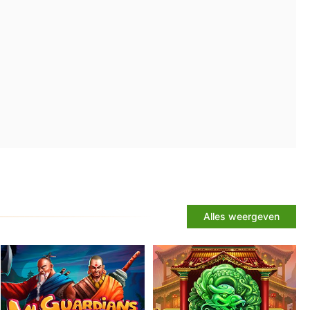
Alles weergeven