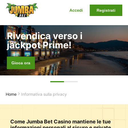
Accedi
Registrati
Rivendica verso i
jackpot Prime!
Gioca ora
Home
Informativa sulla privacy
Come Jumba Bet Casino mantiene le tue
informazioni personali al sicuro e private