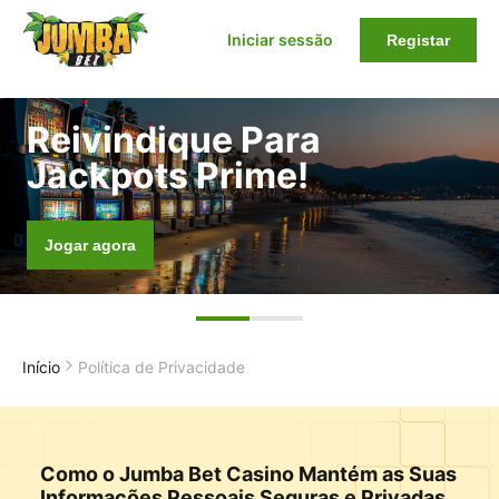
Iniciar sessão
Registar
Reivindique Para
Jackpots Prime!
Jogar agora
Início
Política de Privacidade
Como o Jumba Bet Casino Mantém as Suas
Informações Pessoais Seguras e Privadas