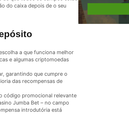
o do caixa depois de o seu
epósito
 escolha a que funciona melhor
nicas e algumas criptomoedas
r, garantindo que cumpre o
maioria das recompensas de
 o código promocional relevante
asino Jumba Bet – no campo
ompensa introdutória está