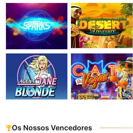
Bónus de Recarga: Quem Pode Reivindicar e Como F
Ofertas de Cashback: Regras e Procedimentos de P
Bónus Sazonais e Eventos de Promoção Especiais
Erros Comuns Ao Utilizar Bónus do Casino Jumba B
Não Prestar Atenção aos Prazos e aos Jogos
Ignorar Apostas Máximas e Limites de Levantamento
Ajuda e Suporte Para Questões Sobre Bónus
Problemas Comuns Que o Suporte Trata
Coisas a Fazer Antes de Contactar o Suporte
Os Nossos Vencedores