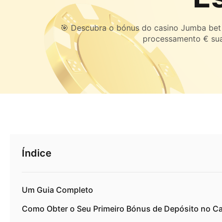
🎯 Descubra o bónus do casino Jumba bet
processamento € suav
Índice
Um Guia Completo
Como Obter o Seu Primeiro Bónus de Depósito no C