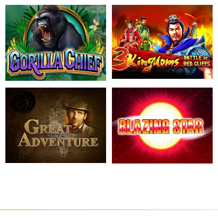
azer
agamento
et