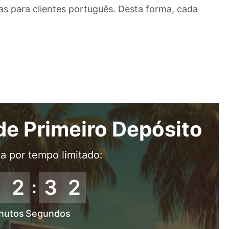
as para clientes português. Desta forma, cada
de Primeiro Depósito
da por tempo limitado:
2
3
0
:
nutos
Segundos