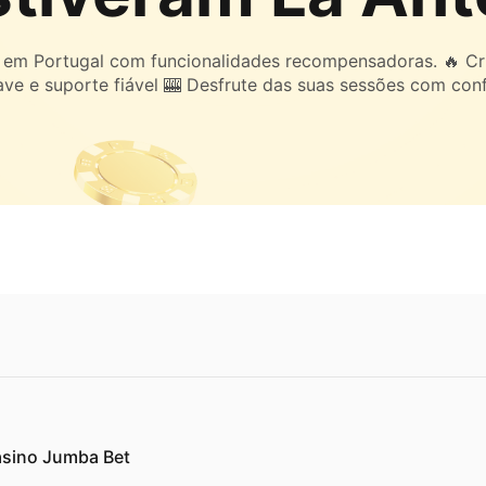
 em Portugal com funcionalidades recompensadoras. 🔥 C
e e suporte fiável 🎰 Desfrute das suas sessões com conf
asino Jumba Bet