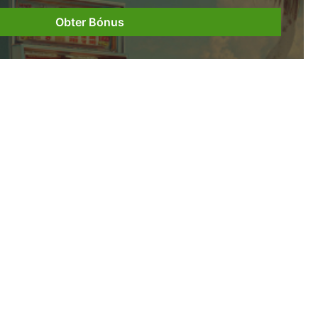
Obter Bónus